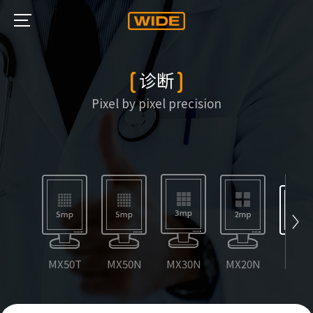
诊断
Pixel by pixel precision
MX50T
MX50N
MX30N
MX20N
CW