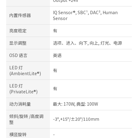
Output +24V
IQ Sensor®, SBC¹, DAC², Human
内置传感器
Sensor
亮度稳定
有
显示调整
选项、进入、向下, 向上, 灯光、电源
OSD 语言
英语
LED 灯
有
(AmbientLite®)
LED 灯
有
(PrivateLite®)
动力消耗量
最大: 170W, 典型: 100W
倾斜/旋转 /高度调
-3º,+15º/±20º/110mm
整
横竖旋转
-