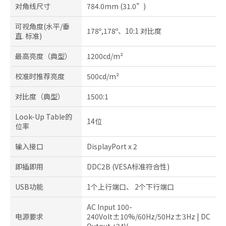
对角线尺寸
784.0mm (31.0”)
可视角度(水平/垂
178º,178º、10:1 对比度
直. 标准)
最高亮度（典型）
1200cd/m²
校准时推荐亮度
500cd/m²
对比度（典型）
1500:1
Look-Up Table的
14位
位率
输入接口
DisplayPort x 2
即插即用
DDC2B (VESA标准符合性)
USB功能
1个上行端口、 2个下行端口
AC Input 100-
电源要求
240Volt±10%/60Hz/50Hz±3Hz | DC