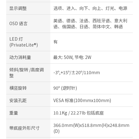
显示调整
选项、进入、向下、向上、灯光、电源
英语、德语、法语、西班牙语、意大利
OSD 语言
语、俄国语、日语、简体中文、韩语
LED 灯
有
(PrivateLite®)
动力消耗量
最大: 50W, 节电: 2W
倾斜/旋转 /高度调
-3º,+15º/±20º/110mm
整
横竖旋转
90º (逆时针)
安装孔距
VESA 标准(100mmx100mm)
重量
10.1Kg / 22.27lb 包括底座
366.0mm(W)x518.8mm(H)x248.8mm
带底座外形尺寸
(D)