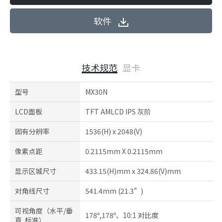
软件
技术规范
显卡
型号
MX30N
LCD面板
TFT AMLCD IPS 灰阶
固有分辨率
1536(H) x 2048(V)
像素点距
0.2115mm X 0.2115mm
显示区城尺寸
433.15(H)mm x 324.86(V)mm
对角线尺寸
541.4mm (21.3”)
可视角度（水平/垂
178º,178º、10:1 对比度
直. 标准）