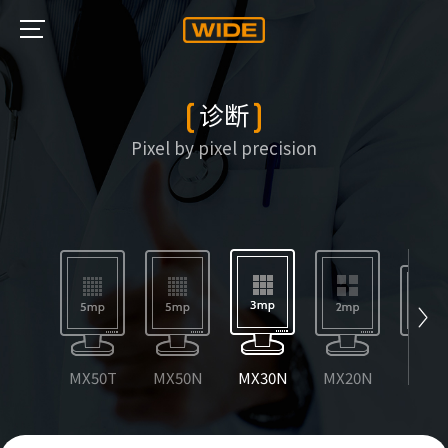
诊断
Pixel by pixel precision
MX50T
MX50N
MX30N
MX20N
CW