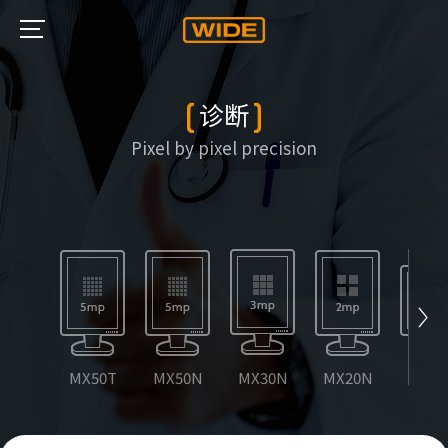
诊断
Pixel by pixel precision
MX50T
MX50N
MX30N
MX20N
CW