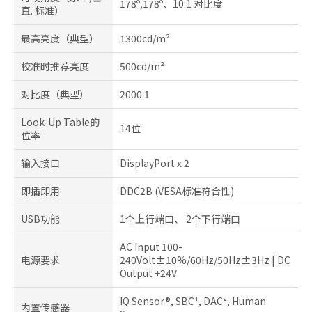
178º,178º、10:1 对比度
直. 标准）
最高亮度（典型）
1300cd/m²
校准时推荐亮度
500cd/m²
对比度（典型）
2000:1
Look-Up Table的
14位
位率
输入接口
DisplayPort x 2
即插即用
DDC2B (VESA标准符合性)
USB功能
1个上行端口、 2个下行端口
AC Input 100-
电源要求
240Volt±10%/60Hz/50Hz±3Hz | DC
Output +24V
IQ Sensor®, SBC¹, DAC², Human
内置传感器