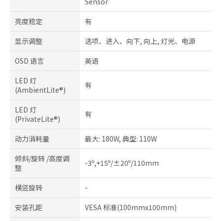
Sensor
亮度稳定
有
显示调整
选项、进入、向下, 向上, 灯光、电源
OSD 语言
英语
LED 灯
有
(AmbientLite®)
LED 灯
有
(PrivateLite®)
动力消耗量
最大: 180W, 典型: 110W
倾斜/旋转 /高度调
-3º,+15º/±20º/110mm
整
横竖旋转
-
安装孔距
VESA 标准(100mmx100mm)