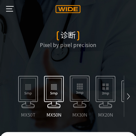
诊断
Pixel by pixel precision
MX50T
MX50N
MX30N
MX20N
CW