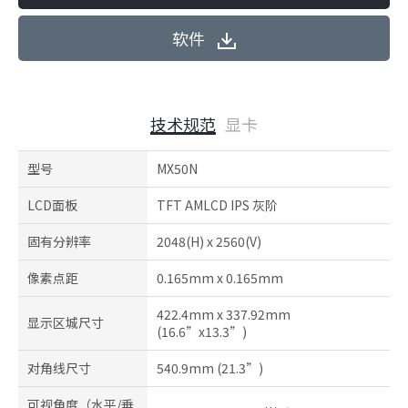
软件
技术规范
显卡
型号
MX50N
LCD面板
TFT AMLCD IPS 灰阶
固有分辨率
2048(H) x 2560(V)
像素点距
0.165mm x 0.165mm
422.4mm x 337.92mm
显示区城尺寸
(16.6”x13.3”)
对角线尺寸
540.9mm (21.3”)
可视角度（水平/垂