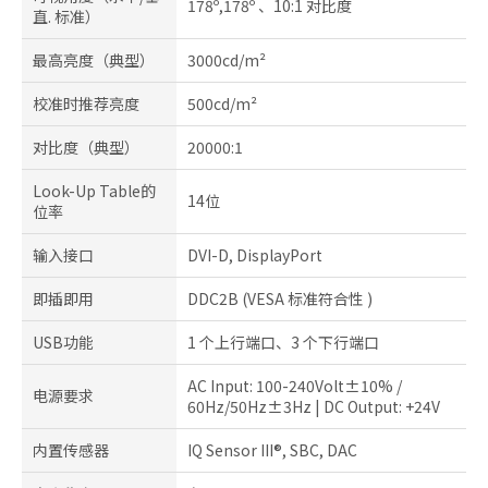
178º,178º 、10:1 对比度
直. 标准）
最高亮度（典型）
3000cd/m²
校准时推荐亮度
500cd/m²
对比度（典型）
20000:1
Look-Up Table的
14位
位率
输入接口
DVI-D, DisplayPort
即插即用
DDC2B (VESA 标准符合性 )
USB功能
1 个上行端口、3 个下行端口
AC Input: 100-240Volt±10% /
电源要求
60Hz/50Hz±3Hz | DC Output: +24V
内置传感器
IQ Sensor III®, SBC, DAC