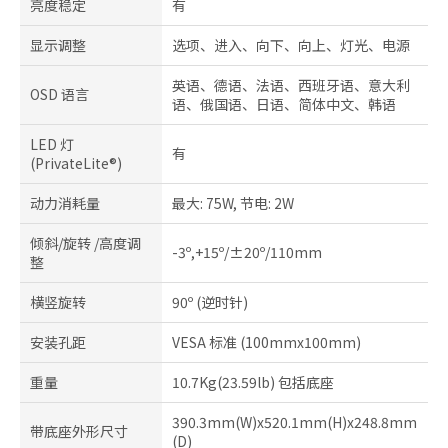
亮度稳定
有
显示调整
选项、进入、向下、向上、灯光、电源
英语、德语、法语、西班牙语、意大利
OSD 语言
语、俄国语、日语、简体中文、韩语
LED 灯
有
(PrivateLite®)
动力消耗量
最大: 75W, 节电: 2W
倾斜/旋转 /高度调
-3º,+15º/±20º/110mm
整
横竖旋转
90º (逆时针)
安装孔距
VESA 标准 (100mmx100mm)
重量
10.7Kg(23.59lb) 包括底座
390.3mm(W)x520.1mm(H)x248.8mm
带底座外形尺寸
(D)